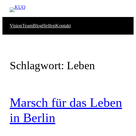
Zum
Inhalt
springen
Vision
Team
Blog
Helfen
Kontakt
Schlagwort:
Leben
Marsch für das Leben
in Berlin