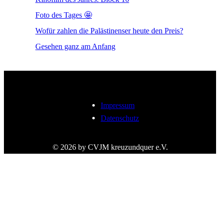
Foto des Tages 🤩
Wofür zahlen die Palästinenser heute den Preis?
Gesehen ganz am Anfang
Impressum
Datenschutz
© 2026 by CVJM kreuzundquer e.V.