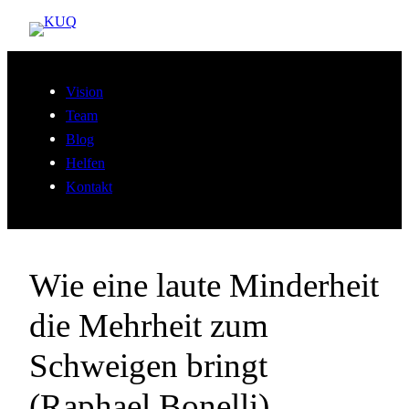
Zum
Inhalt
springen
Vision
Team
Blog
Helfen
Kontakt
Wie eine laute Minderheit
die Mehrheit zum
Schweigen bringt
(Raphael Bonelli)